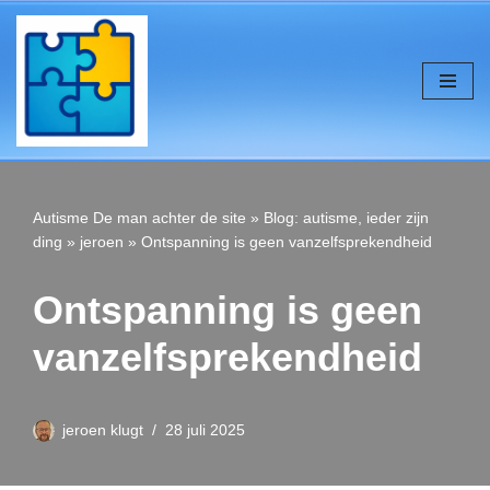
de
inhoud
Ga
naar
de
inhoud
Autisme
De man achter de site
»
Blog: autisme, ieder zijn
ding
»
jeroen
»
Ontspanning is geen vanzelfsprekendheid
Ontspanning is geen
vanzelfsprekendheid
jeroen klugt
28 juli 2025