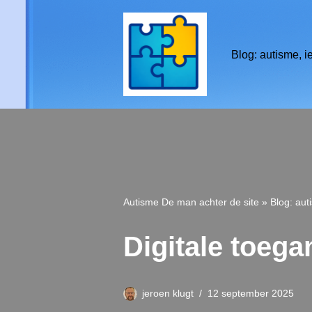
de
inhoud
Ga
Blog: autisme, i
naar
de
inhoud
Autisme
De man achter de site
»
Blog: aut
Digitale toega
jeroen klugt
12 september 2025