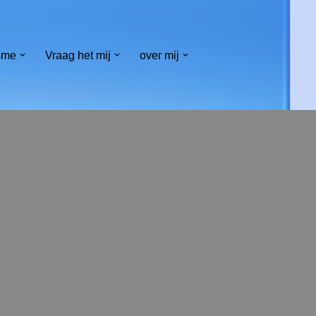
sme
Vraag het mij
over mij