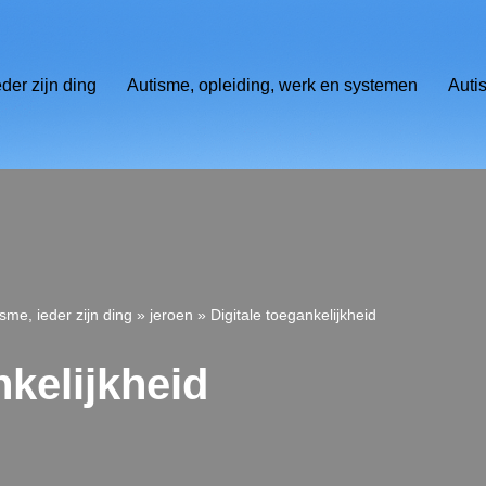
eder zijn ding
Autisme, opleiding, werk en systemen
Auti
isme, ieder zijn ding
»
jeroen
»
Digitale toegankelijkheid
nkelijkheid