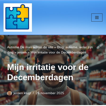
de
inhoud
Ga
naar
de
inhoud
Autisme
De man achter de site
»
Blog: autisme, ieder zijn
ding
»
jeroen
»
Mijn irritatie voor de Decemberdagen
Mijn irritatie voor de
Decemberdagen
jeroen klugt
26 november 2025