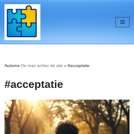
de
inhoud
Ga
naar
de
inhoud
Autisme
De man achter de site
»
#acceptatie
#acceptatie