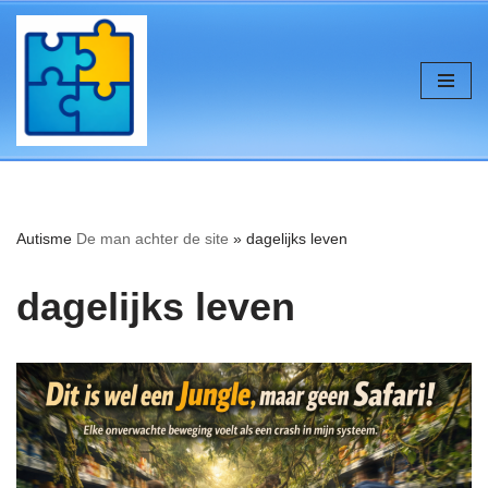
de
inhoud
Ga
naar
de
inhoud
Autisme
De man achter de site
»
dagelijks leven
dagelijks leven