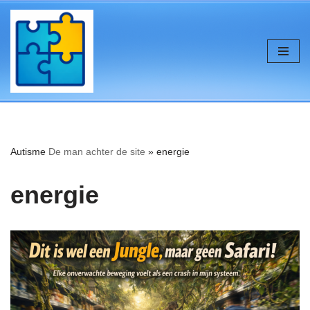
de
inhoud
Ga
naar
de
inhoud
Autisme
De man achter de site
»
energie
energie