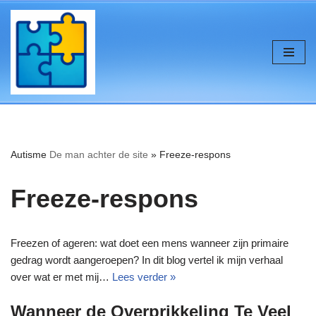
de
inhoud
Ga
naar
de
inhoud
Autisme
De man achter de site
»
Freeze-respons
Freeze-respons
Freezen of ageren: wat doet een mens wanneer zijn primaire
gedrag wordt aangeroepen? In dit blog vertel ik mijn verhaal
over wat er met mij…
Lees verder »
Wanneer de Overprikkeling Te Veel