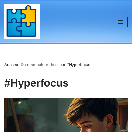
de
inhoud
Ga
naar
de
inhoud
Autisme
De man achter de site
»
#Hyperfocus
#Hyperfocus