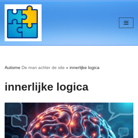
de
inhoud
Ga
naar
de
inhoud
Autisme
De man achter de site
»
innerlijke logica
innerlijke logica