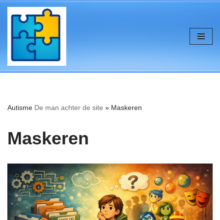
de
inhoud
Ga
naar
de
inhoud
Autisme
De man achter de site
»
Maskeren
Maskeren