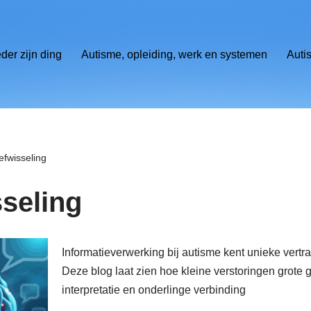
eder zijn ding
Autisme, opleiding, werk en systemen
Auti
efwisseling
sseling
Informatie­verwerking bij autisme kent unieke vert
Deze blog laat zien hoe kleine verstoringen grot
interpretatie en onderlinge verbinding