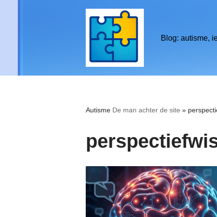
de
inhoud
Ga
Blog: autisme, i
naar
de
inhoud
Autisme
De man achter de site
»
perspecti
perspectiefwi