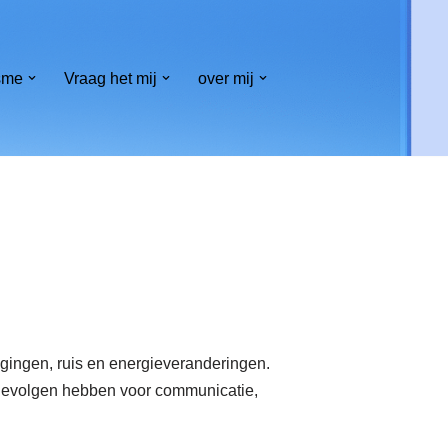
sme
Vraag het mij
over mij
ragingen, ruis en energieveranderingen.
e gevolgen hebben voor communicatie,