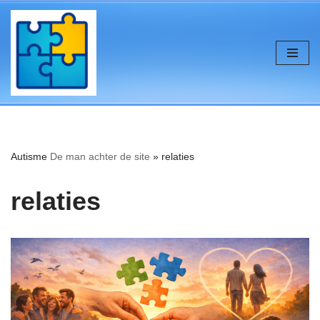
de
inhoud
Ga
naar
de
inhoud
Autisme
De man achter de site
»
relaties
relaties