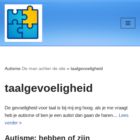
de
inhoud
Ga
naar
de
inhoud
Autisme
De man achter de site
»
taalgevoeligheid
taalgevoeligheid
De gevoeligheid voor taal is bij mij erg hoog. als je me vraagt
heb je autisme of ben je een autist dan gaan de haren…
Lees
verder »
Autisme: hebben of zijn