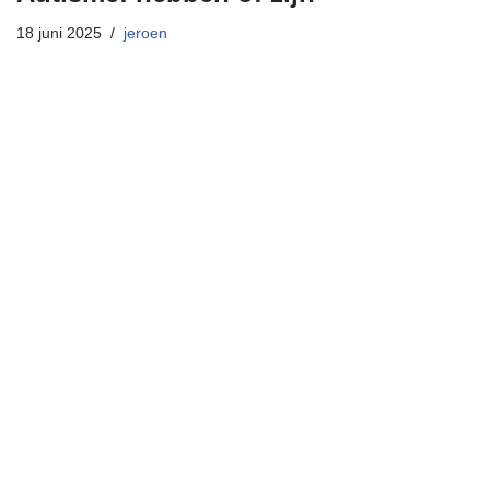
18 juni 2025
jeroen
Neve
| Mogelijk gemaakt door
WordPress