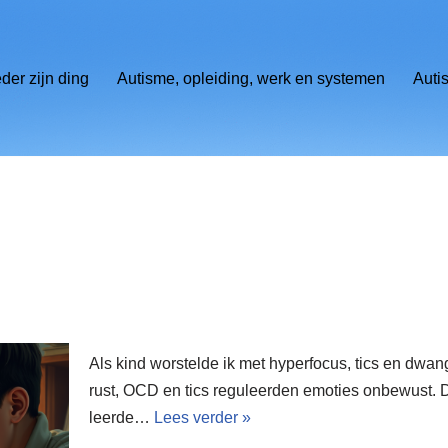
eder zijn ding
Autisme, opleiding, werk en systemen
Auti
Als kind worstelde ik met hyperfocus, tics en dwan
rust, OCD en tics reguleerden emoties onbewust. Do
leerde…
Lees verder »