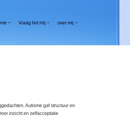
sme
Vraag het mij
over mij
ggedachten. Autisme gaf structuur en
or inzicht en zelfacceptatie