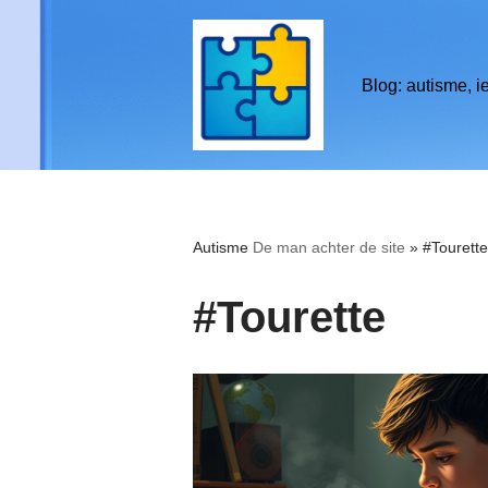
de
inhoud
Ga
Blog: autisme, i
naar
de
inhoud
Autisme
De man achter de site
»
#Tourette
#Tourette