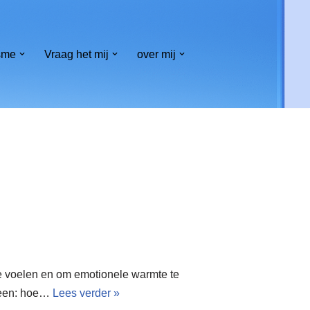
sme
Vraag het mij
over mij
te voelen en om emotionele warmte te
lleen: hoe…
Lees verder »