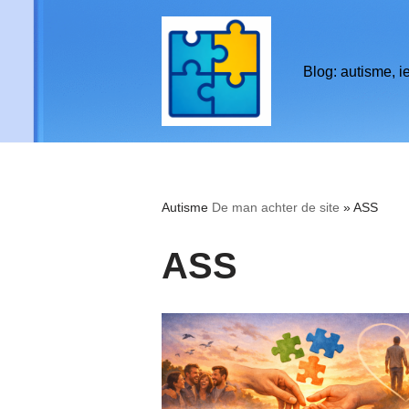
de
inhoud
Ga
Blog: autisme, i
naar
de
inhoud
Autisme
De man achter de site
»
ASS
ASS