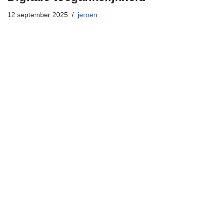
12 september 2025
jeroen
Neve
| Mogelijk gemaakt door
WordPress