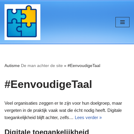
de
inhoud
Ga
naar
de
inhoud
Autisme
De man achter de site
»
#EenvoudigeTaal
#EenvoudigeTaal
Veel organisaties zeggen er te zijn voor hun doelgroep, maar
vergeten in de praktijk vaak wat die écht nodig heeft. Digitale
toegankelijkheid blijft achter, zelfs…
Lees verder »
Digitale toegankelijkheid