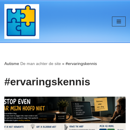
de
inhoud
Ga
naar
de
inhoud
Autisme
De man achter de site
»
#ervaringskennis
#ervaringskennis