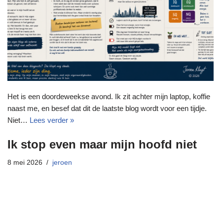
Het is een doordeweekse avond. Ik zit achter mijn laptop, koffie
naast me, en besef dat dit de laatste blog wordt voor een tijdje.
Niet…
Lees verder »
Ik stop even maar mijn hoofd niet
8 mei 2026
jeroen