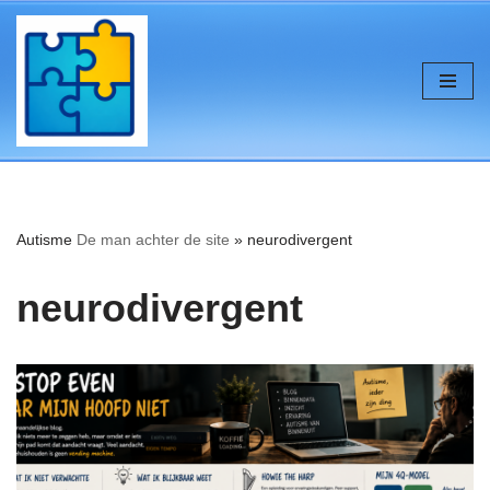
de
inhoud
Ga
naar
de
inhoud
Autisme
De man achter de site
»
neurodivergent
neurodivergent