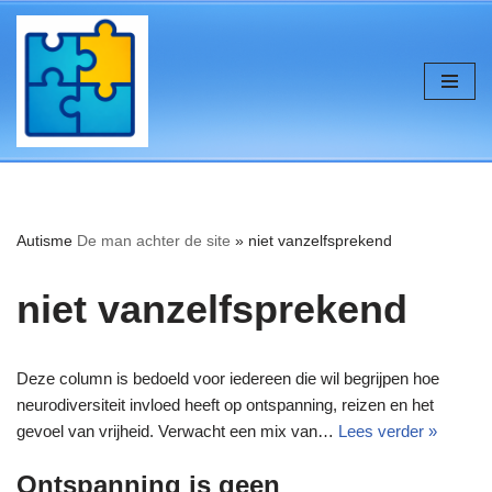
de
inhoud
Ga
naar
de
inhoud
Autisme
De man achter de site
»
niet vanzelfsprekend
niet vanzelfsprekend
Deze column is bedoeld voor iedereen die wil begrijpen hoe
neurodiversiteit invloed heeft op ontspanning, reizen en het
gevoel van vrijheid. Verwacht een mix van…
Lees verder »
Ontspanning is geen