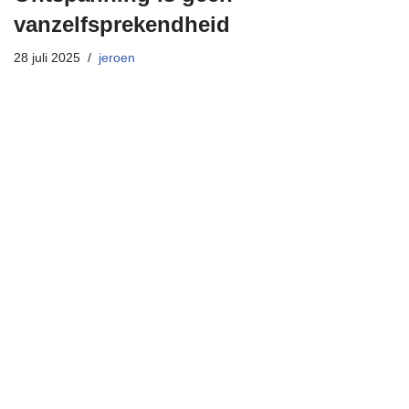
vanzelfsprekendheid
28 juli 2025
jeroen
Neve
| Mogelijk gemaakt door
WordPress