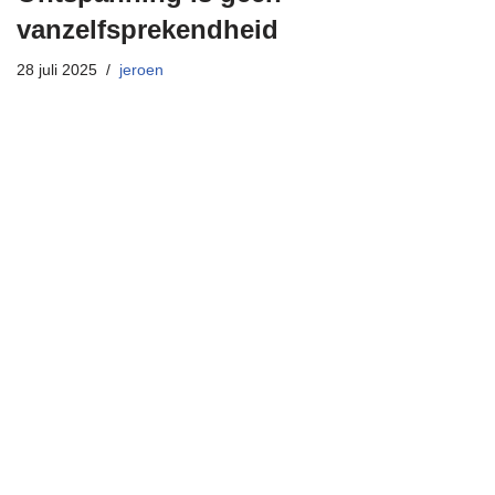
vanzelfsprekendheid
28 juli 2025
jeroen
Neve
| Mogelijk gemaakt door
WordPress