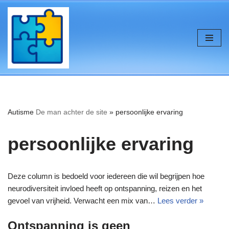
de
inhoud
Ga
naar
de
inhoud
Autisme
De man achter de site
»
persoonlijke ervaring
persoonlijke ervaring
Deze column is bedoeld voor iedereen die wil begrijpen hoe
neurodiversiteit invloed heeft op ontspanning, reizen en het
gevoel van vrijheid. Verwacht een mix van…
Lees verder »
Ontspanning is geen